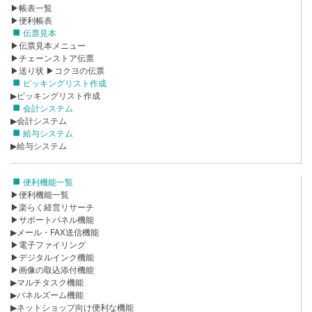
▶帳表一覧
▶便利帳表
伝票見本
▶伝票見本メニュー
▶チェーンストア伝票
▶送り状
▶コクヨの伝票
ピッキングリスト作成
▶ピッキングリスト作成
会計システム
▶会計システム
給与システム
▶給与システム
便利機能一覧
▶便利機能一覧
▶楽らく経営リサーチ
▶サポートパネル機能
▶メール・FAX送信機能
▶電子ファイリング
▶デジタルインク機能
▶画像の取込添付機能
▶マルチタスク機能
▶パネルズーム機能
▶ネットショップ向け便利な機能