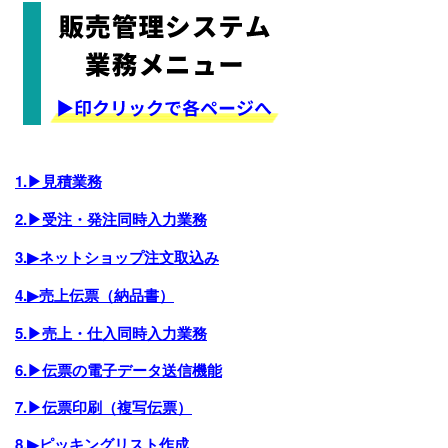
1.▶見積業務
2.▶受注・発注同時入力業務
3.▶ネットショップ注文取込み
4.▶売上伝票（納品書）
5.▶売上・仕入同時入力業務
6.▶伝票の電子データ送信機能
7.▶伝票印刷（複写伝票）
8.▶ピッキングリスト作成