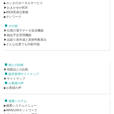
▶カシオのポータルサービス
▶おまかせe-BOX
▶WEB受発注業務
▶テレワーク
その他
▶伝票の電子データ送信機能
▶納品予定管理機能
▶品繰り表作成と原材料数算出
▶どんな伝票でも印刷可能
他との比較
▶他製品との比較
販売管理サイトマップ
▶サイトマップ
お客様の声
▶お客様の声
連携システム
▶連携システムメニュー
▶WAN/LANネットワーク