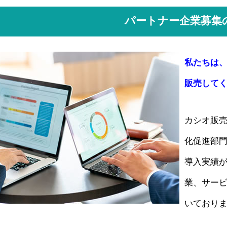
パートナー企業募集
私たちは
販売して
カシオ販
化促進部門
導入実績
業、サー
いており