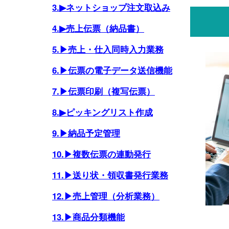
3.▶ネットショップ注文取込み
4.▶売上伝票（納品書）
5.▶売上・仕入同時入力業務
6.▶伝票の電子データ送信機能
7.▶伝票印刷（複写伝票）
8.▶ピッキングリスト作成
9.▶納品予定管理
10.▶複数伝票の連動発行
11.▶送り状・領収書発行業務
12.▶売上管理（分析業務）
13.▶商品分類機能