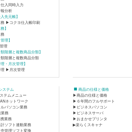
・仕入同時入力
情報分析
仕入先元帳】
業務
▶コクヨ仕入帳印刷
業務】
業務
ト管理】
ト管理
分類階層と複数商品分類】
分類階層と複数商品分類
管理・月次管理】
管理
▶月次管理
システム
商品の仕様と価格
システムメニュー
▶商品の仕様と価格
/LANネットワーク
▶６年間のフルサポート
イルパソコン業務
▶ビジネスパソコン
携業務
▶ビジネスサーバ
連携業務
▶おまかせプリンタ
会計ソフト連動業務
▶楽らくスキャナ
販売管理ソフト変換