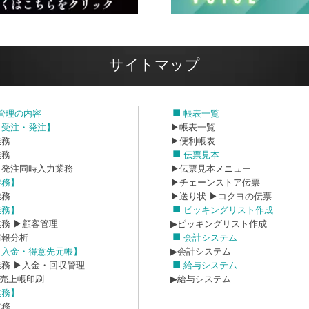
サイトマップ
管理の内容
帳表一覧
・受注・発注】
▶帳表一覧
業務
▶便利帳表
業務
伝票見本
・発注同時入力業務
▶伝票見本メニュー
業務】
▶チェーンストア伝票
業務
▶送り状
▶コクヨの伝票
業務】
ピッキングリスト作成
業務
▶顧客管理
▶ピッキングリスト作成
情報分析
会計システム
・入金・得意先元帳】
▶会計システム
業務
▶入金・回収管理
給与システム
ヨ売上帳印刷
▶給与システム
業務】
業務