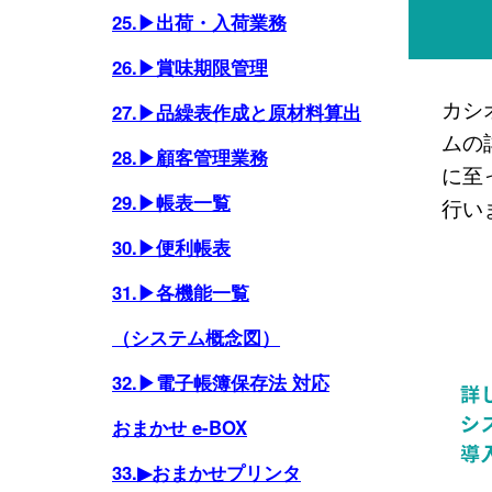
25.▶出荷・入荷業務
26.▶賞味期限管理
カシ
27.▶品繰表作成と原材料算出
ムの
28.▶顧客管理業務
に至
29.▶帳表一覧
行い
30.▶便利帳表
31.▶各機能一覧
（システム概念図）
32.▶電子帳簿保存法 対応
おまかせ e-BOX
33.▶おまかせプリンタ