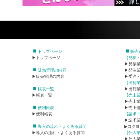
トップページ
販売
▶トップページ
【見積
▶見積
販売管理の内容
▶発注
▶販売管理の内容
▶受注
【出荷
帳表一覧
▶出荷
▶帳表一覧
【売上
▶売上
便利帳表
▶売上
▶便利帳表
【請求
▶請求
導入の流れ・よくある質問
▶コク
▶導入の流れ・よくある質問
【仕入
▶仕入