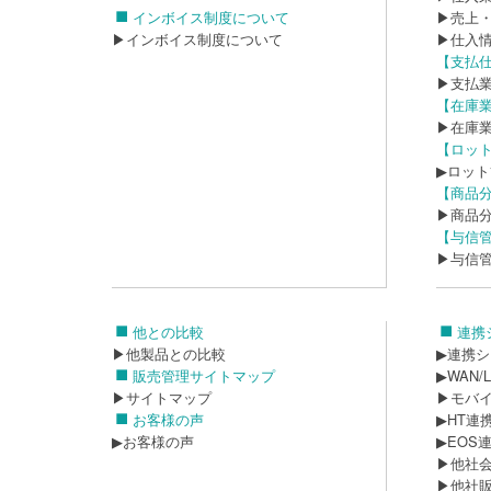
インボイス制度について
▶売上
▶インボイス制度について
▶仕入
【支払
▶支払
【在庫
▶在庫
【ロッ
▶ロッ
【商品
▶商品
【与信
▶与信
他との比較
連携
▶他製品との比較
▶連携
販売管理サイトマップ
▶WAN
▶サイトマップ
▶モバ
お客様の声
▶HT連
▶お客様の声
▶EOS
▶他社
▶他社