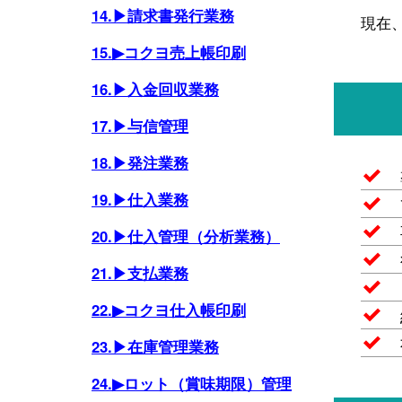
14.▶請求書発行業務
現在
15.▶コクヨ売上帳印刷
16.▶入金回収業務
17.▶与信管理
18.▶発注業務
導
19.▶仕入業務
簡
事
20.▶仕入管理（分析業務）
得
21.▶支払業務
ト
22.▶コクヨ仕入帳印刷
経
社
23.▶在庫管理業務
24.▶ロット（賞味期限）管理