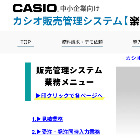
カシ
1.▶見積業務
2.▶受注・発注同時入力業務