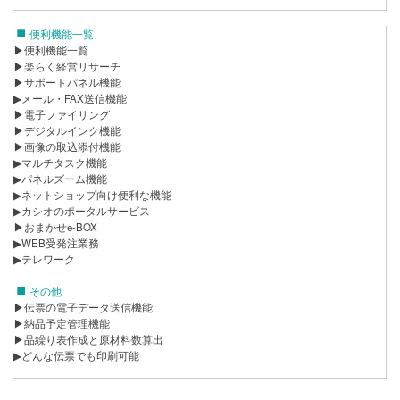
便利機能一覧
▶便利機能一覧
▶楽らく経営リサーチ
▶サポートパネル機能
▶メール・FAX送信機能
▶電子ファイリング
▶デジタルインク機能
▶画像の取込添付機能
▶マルチタスク機能
▶パネルズーム機能
▶ネットショップ向け便利な機能
▶カシオのポータルサービス
▶おまかせe-BOX
▶WEB受発注業務
▶テレワーク
その他
▶伝票の電子データ送信機能
▶納品予定管理機能
▶品繰り表作成と原材料数算出
▶どんな伝票でも印刷可能