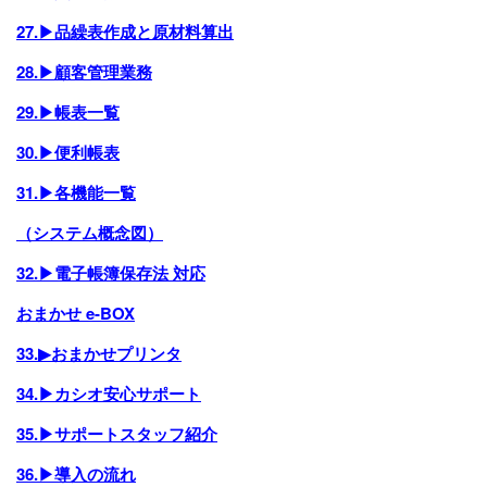
27.▶品繰表作成と原材料算出
28.▶顧客管理業務
29.▶帳表一覧
30.▶便利帳表
31.▶各機能一覧
（システム概念図）
32.▶電子帳簿保存法 対応
おまかせ e-BOX
33.▶おまかせプリンタ
34.▶カシオ安心サポート
35.▶サポートスタッフ紹介
36.▶導入の流れ