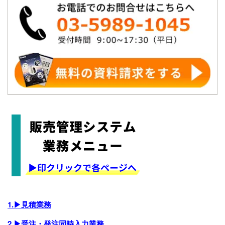
1.▶見積業務
2.▶受注・発注同時入力業務