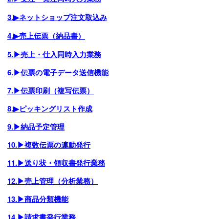
3.▶ネットショップ注文取込み
4.▶売上伝票（納品書）
5.▶売上・仕入同時入力業務
6.▶伝票の電子データ送信機能
7.▶伝票印刷（複写伝票）
8.▶ピッキングリスト作成
9.▶納品予定管理
10.▶複数伝票の連動発行
11.▶送り状・領収書発行業務
12.▶売上管理（分析業務）
13.▶商品分類機能
14.▶請求書発行業務